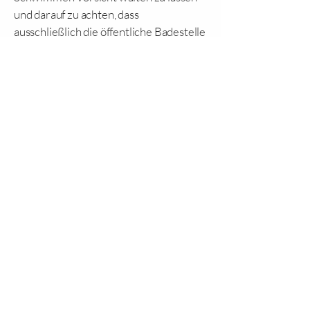
und darauf zu achten, dass
ausschließlich die öffentliche Badestelle
genutzt wird, bei der alle geltenden
Sicherheitsrichtlinien und Vorschriften
vom Benutzer bzw. der Benutzerin
einzuhalten sind.
• Die Sauna am See 17 (vertreten
durch Hella Hertz-Kleptow) empfiehlt
allen Nutzerinnen,
verantwortungsbewusst zu
schwimmen.
• Bei der Nutzung der öffentlichen
Badestelle gelten die jeweiligen
rechtlichen Vorschriften und
Bestimmungen, die von der Gemeinde
als Betreiber der Badestelle festgelegt
werden.