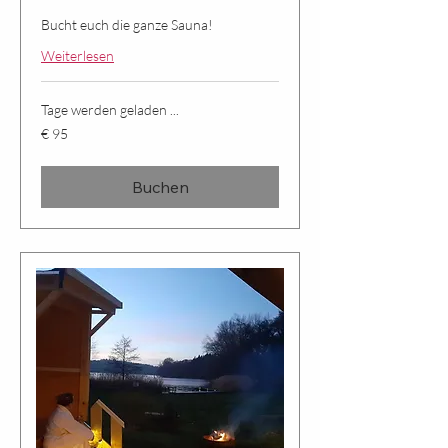
Bucht euch die ganze Sauna!
Weiterlesen
Tage werden geladen ...
95
€ 95
Euro
Buchen